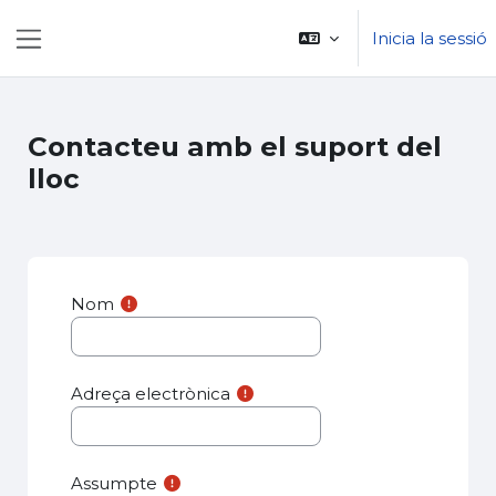
Ves al contingut principal
Inicia la sessió
Panell lateral
Contacteu amb el suport del
lloc
Nom
Adreça electrònica
Assumpte